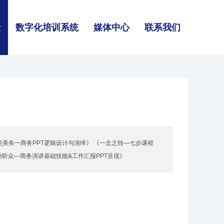
量
数字化培训系统
媒体中心
联系我们
轮美奂一商务PPT逻辑设计与演绎》 《一念之转—七步课程
动听众—商务演讲基础技能&工作汇报PPT呈现》