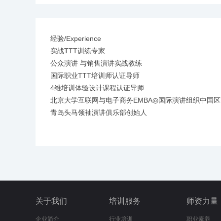
经验/Experience
实战TTT训练专家
公众演讲 与销售演讲实战教练
国际职业TTT培训师认证导师
4维培训体验设计课程认证导师
北京大学互联网与电子商务EMBA◎国际演讲组织中国区
青岛头马领袖演讲俱乐部创始人
关于我们
培训服务
师资力量
企业简介
行业培训
职业素养